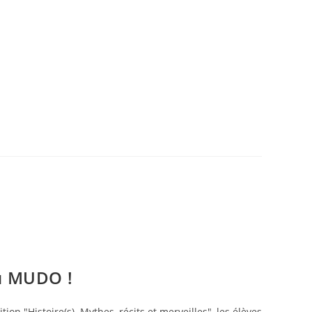
au MUDO !
ition "Histoire(s). Mythes, récits et merveilles", les élèves