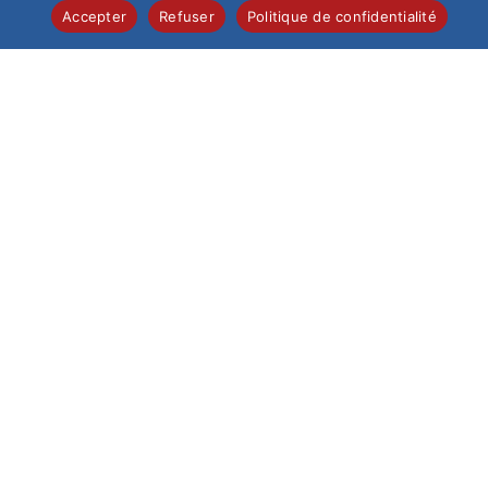
Accepter
Refuser
Politique de confidentialité
Qui a dit que l'on ne pouvait pas être jeune et engagé ?
Aujourd'hui, l'établissement du Saint-Esprit est sur le point
de vous prouver que cela est possible avec l'un…
0 COMMENTAIRE
12 JUILLET 2024