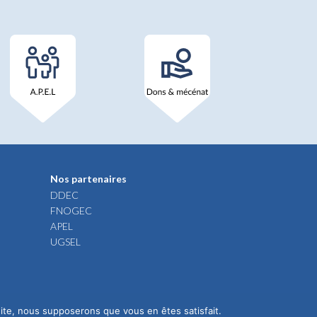
Nos partenaires
DDEC
FNOGEC
APEL
UGSEL
 site, nous supposerons que vous en êtes satisfait.