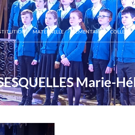
STITUTION
MATERNELLE
ELÉMENTAIRE
COLLÈGE
SESQUELLES Marie-Hé